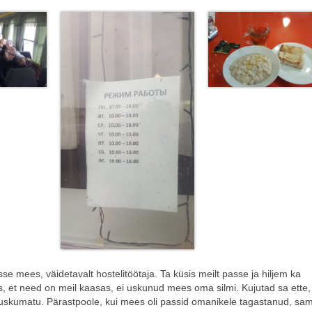
se mees, väidetavalt hostelitöötaja. Ta küsis meilt passe ja hiljem ka
es, et need on meil kaasas, ei uskunud mees oma silmi. Kujutad sa ette,
 uskumatu. Pärastpoole, kui mees oli passid omanikele tagastanud, sa