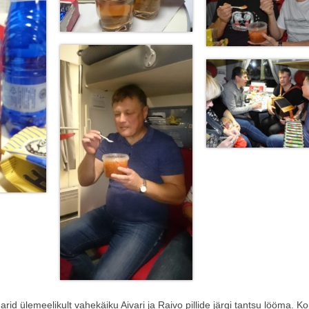
arid ülemeelikult vahekäiku Aivari ja Raivo pillide järgi tantsu lööma. K