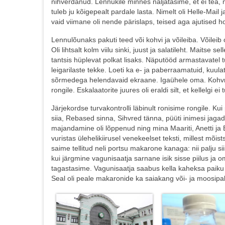
nihverdanud. Lennukile minnes naljatasime, et ei tea, 
tuleb ju kõigepealt pardale lasta. Nimelt oli Helle-Mail j
vaid viimane oli nende pärislaps, teised aga ajutised h
Lennulõunaks pakuti teed või kohvi ja võileiba. Võileib o
Oli lihtsalt kolm viilu sinki, juust ja salatileht. Maitse s
tantsis hüplevat polkat lisaks. Näputööd armastavatel 
leigarilaste tekke. Loeti ka e- ja paberraamatuid, kuulati
sõrmedega helendavaid ekraane. Igaühele oma. Kohvrid
rongile. Eskalaatorite juures oli eraldi silt, et kellelgi
Järjekordse turvakontrolli läbinult ronisime rongile. Kui
siia, Rebased sinna, Sihvred tänna, püüti inimesi ja
majandamine oli lõppenud ning mina Maariti, Anetti ja 
vuristas ülehelikiirusel venekeelset teksti, millest m
saime tellitud neli portsu makarone kanaga: nii palju s
kui järgmine vagunisaatja sarnane isik sisse piilus ja om
tagastasime. Vagunisaatja saabus kella kaheksa paiku m
Seal oli peale makaronide ka saiakang või- ja moosipak