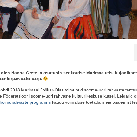
na olen Hanna Grete ja osutusin seekordse Marimaa reisi kirjanikprei
test lugemiseks aega
ktoobril 2018 Marimaal Joškar-Olas toimunud soome-ugri rahvaste tantsuf
e Föderatsiooni soome-ugri rahvaste kultuurikeskuse kutsel. Leigarid o
hõimurahvaste programmi
kaudu võimaluse toetada meie osalemist festi