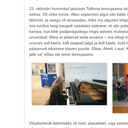
23. oktoobri hommikul jalutasin Tallinna lennujaama uk
seltsis. Oli uhke tunne. Alles septembri algul olin kä
läbimist, ja seega oli arusaadav, miks ma alguses kõigi re
mis tundus isegi kaugelt vaadates säärane, et olin pida
kampa, kus kõik padjanägudega ringis seistes mulisesid.
unustatud. Mina ei pidanud seda arvama – ma olingi mid
ununes sall kaela, küll saapad jalga ja kell käele, kuid 
pääsenult sibasime klaveri juurde. Eliise, Anett, Lauri,
jälle sa” kõlas üle terve lennujaama.
Viisakontrolli läbimiseks oli meil, alaealistel, vaja vas