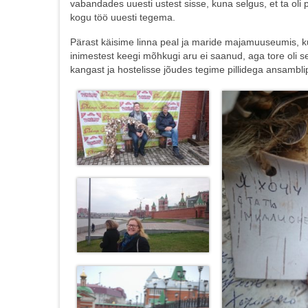
vabandades uuesti ustest sisse, kuna selgus, et ta oli
kogu töö uuesti tegema.
Pärast käisime linna peal ja maride majamuuseumis, ku
inimestest keegi mõhkugi aru ei saanud, aga tore oli sell
kangast ja hostelisse jõudes tegime pillidega ansambli