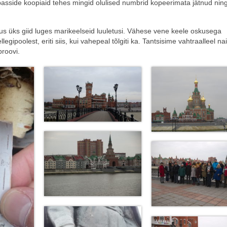
 passide koopiaid tehes mingid olulised numbrid kopeerimata jätnud ning
s üks giid luges marikeelseid luuletusi. Vähese vene keele oskusega
egipoolest, eriti siis, kui vahepeal tõlgiti ka. Tantsisime vahtraalleel na
proovi.