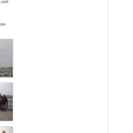
 pidi
iste