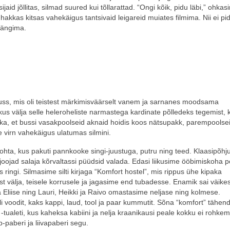
aid jõllitas, silmad suured kui tõllarattad. “Ongi kõik, pidu läbi,” ohkas
hakkas kitsas vahekäigus tantsivaid leigareid muiates filmima. Nii ei pi
 mängima.
uss, mis oli teistest märkimisväärselt vanem ja sarnanes moodsama
akkus välja selle heleroheliste narmastega kardinate põlledeks tegemist,
i ka, et bussi vasakpoolseid aknaid hoidis koos nätsupakk, parempoolse
 virn vahekäigus ulatumas silmini.
ohta, kus pakuti pannkooke singi-juustuga, putru ning teed. Klaasipõhju
ojad salaja kõrvaltassi püüdsid valada. Edasi liikusime ööbimiskoha p
s ringi. Silmasime silti kirjaga “Komfort hostel”, mis rippus ühe kipaka
t välja, teisele korrusele ja jagasime end tubadesse. Enamik sai väike
a Eliise ning Lauri, Heikki ja Raivo omastasime neljase ning kolmese.
 voodit, kaks kappi, laud, tool ja paar kummutit. Sõna “komfort” tähend
-tualeti, kus kaheksa kabiini ja nelja kraanikausi peale kokku ei rohke
p-paberi ja liivapaberi segu.