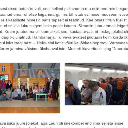
sest sisse ootusärevalt, sest sellest pidi saama mu esimene reis Leigar
tte saanud oma rohelise leigarimärgi, mis tähistab esimese muuseumisuv
isikaaslaste nimesid päris täpselt ei teadnud. Käe otsas tirisin lillelist 
nud sellele luku sulgemiseks peale istuma. Silmasin juba eemalt leigari
 Kuum jututeema oli loomulikult see, kuidas arvati, et midagi olulist oli
agi koju jätnud. Hambaharja. Turvaväravatest jalutasin kolm korda läbi
mul läks isegi hästi – Helle-Mai kotilt võeti ka lõhkeaineproov. Väravatest
 Karen ja mina võtsime ükshaaval istet Mozarti klaveritoolil ning “Naera
tutava isiku juuresolekut, aga Lauri oli imekombel end ilma selleta sisse