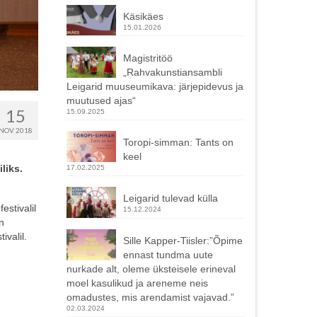
Käsikäes
15.01.2026
Magistritöö
„Rahvakunstiansambli
Leigarid muuseumikava: järjepidevus ja
muutused ajas“
15
15.09.2025
NOV 2018
Toropi-simman: Tants on
keel
liks.
17.02.2025
Leigarid tulevad külla
estivalil
15.12.2024
n
valil.
Sille Kapper-Tiisler:”Õpime
ennast tundma uute
nurkade alt, oleme üksteisele erineval
moel kasulikud ja areneme neis
omadustes, mis arendamist vajavad.”
02.03.2024