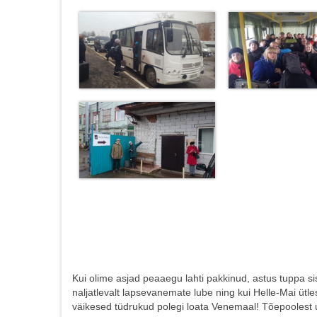
Kui olime asjad peaaegu lahti pakkinud, astus tuppa sis
naljatlevalt lapsevanemate lube ning kui Helle-Mai ütl
väikesed tüdrukud polegi loata Venemaal! Tõepoolest