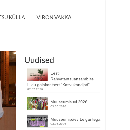
TSU KÜLLA
VIRON VAKKA
Uudised
Eesti
Rahvatantsuansamblite
Liidu galakontsert “Kasvukandjad”
07.07.2026
Muuseumisuvi 2026
03.05.2026
Muuseumipäev Leigaritega
03.05.2026