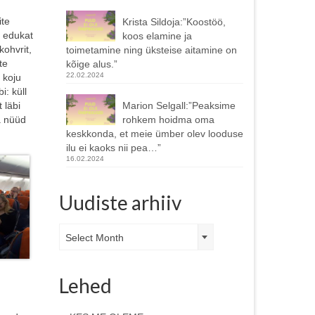
ite
Krista Sildoja:”Koostöö,
e edukat
koos elamine ja
kohvrit,
toimetamine ning üksteise aitamine on
te
kõige alus.”
22.02.2024
 koju
: küll
 läbi
Marion Selgall:”Peaksime
ta nüüd
rohkem hoidma oma
keskkonda, et meie ümber olev looduse
ilu ei kaoks nii pea…”
16.02.2024
Uudiste arhiiv
Uudiste
Select Month
arhiiv
Lehed