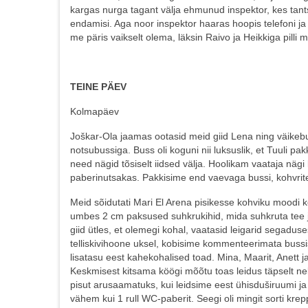
kargas nurga tagant välja ehmunud inspektor, kes tantsij
endamisi. Aga noor inspektor haaras hoopis telefoni ja 
me päris vaikselt olema, läksin Raivo ja Heikkiga pilli
TEINE PÄEV
Kolmapäev
Joškar-Ola jaamas ootasid meid giid Lena ning väikeb
notsubussiga. Buss oli koguni nii luksuslik, et Tuuli p
need nägid tõsiselt iidsed välja. Hoolikam vaataja näg
paberinutsakas. Pakkisime end vaevaga bussi, kohvrite
Meid sõidutati Mari El Arena pisikesse kohviku moodi k
umbes 2 cm paksused suhkrukihid, mida suhkruta tee jo
giid ütles, et olemegi kohal, vaatasid leigarid segaduse
telliskivihoone uksel, kobisime kommenteerimata bussis
lisatasu eest kahekohalised toad. Mina, Maarit, Anett j
Keskmisest kitsama köögi mõõtu toas leidus täpselt neli
pisut arusaamatuks, kui leidsime eest ühisduširuumi ja 
vähem kui 1 rull WC-paberit. Seegi oli mingit sorti krep