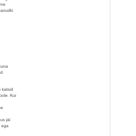
ime
danudki
 kuna
id
 katsid
oole. Kui
se
us jäi
m ega