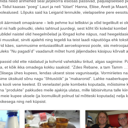
mida need ärimehed seal järjekorra esiosas passivad, paljulapselised 
a Tiidul kaasas “poeg” Lauri ja neli “tütart” Hanna, Eliise, Anett ja Maarit,
oolealused. Lõpuks said ka Leigarid lennukile, viielapseline pere eesots
li äärmiselt omapärane – leib pehme kui telliskivi ja võid tegelikult ei ol
ellel nii halb polnudki, oleks tahtnud juurdegi, sest kõht lõi koledal kombel p
tublidel naistel olid heegelnõelad ja lõngad kohe näpus, nad heegeldasi
 muusikat, sirviti ajalehti ning tegeldi ka teist laadi näputööga ehk toksit
 käes, sammusime entusiastlikult aeroekspressi poole, siis metrooja
 ei tuleks “Nu pagadi’d” vaadanult mõtet hunti jäljendades käsipuu kõrvalt a
 passid olid ette näidatud ja kohvrid vahekäiku tiritud, algas sagimine: P
gada, et kõik ikka omadega kokku saaksid. “Zdes Rebane, a tam Tamm …
Eliisega ühes kupees, lendas uksest sisse vagunisaatja. Vormiriietes na
õistsime üksikuid sõnu nagu “õhtusöök” ja “makaronid”. Lahke naaberkup
iis kooli vene keelest. Et venelastel pole kombeks koputada, mõistsime k
a “produkte” pakkudes meile ajakirja ulatas, mille läbisirvituna talle kiir
eie kupee uksele (ja loomulikult polnud tal mõtteski koputada) nelja k
ikesega ning neli küpsist.