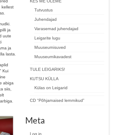
KES ME OLEME
pered
 kellest
Tutvustus
as.
Juhendajad
nudki.
Varasemad juhendajad
illi ja
d uute
Leigarite lugu
i
Muuseumisuved
ama ja
lla lasta.
Muuseumikavadest
aplid
TULE LEIGARIKS!
” Kui
ine
KUTSU KÜLLA
ee abiga
Külas on Leigarid
a siis,
elt
CD “Põhjamaised lemmikud”
arbiga.
Meta
Log in