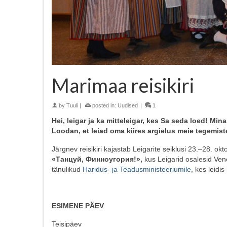
Marimaa reisikiri
by
Tuuli
|
posted in:
Uudised
|
1
Hei, leigar ja ka mitteleigar, kes Sa seda loed! Mi
Loodan, et leiad oma kiires argielus meie tegemis
Järgnev reisikiri kajastab Leigarite seiklusi 23.–28. o
«Танцуй, Финноугория!»,
kus Leigarid osalesid Ven
tänulikud
Haridus- ja Teadusministeeriumile
, kes leidis
ESIMENE PÄEV
Teisipäev