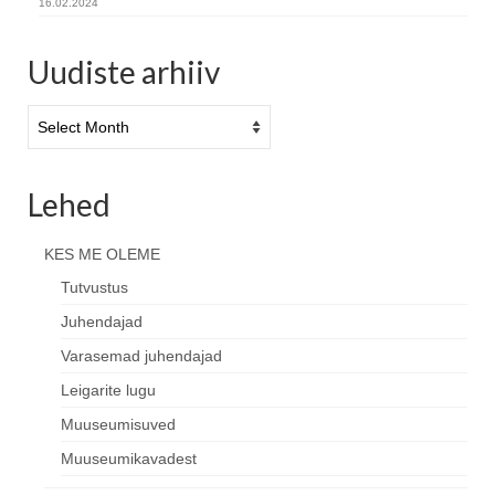
16.02.2024
Uudiste arhiiv
Uudiste
arhiiv
Lehed
KES ME OLEME
Tutvustus
Juhendajad
Varasemad juhendajad
Leigarite lugu
Muuseumisuved
Muuseumikavadest