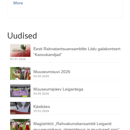
More
Uudised
Eesti Rahvatantsuansamblite Liidu galakontsert
“Kasvukandjad”
07.07.2026
Muuseumisuvi 2026
03.05.2026
Muuseumipäev Leigaritega
03.05.2026
Käsikäes
15.01.2026
Magistritöö „Rahvakunstiansambli Leigarid
muuseumikava: järjepidevus ja muutused ajas“