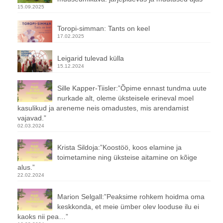
15.09.2025
Toropi-simman: Tants on keel
17.02.2025
Leigarid tulevad külla
15.12.2024
Sille Kapper-Tiisler:”Õpime ennast tundma uute
nurkade alt, oleme üksteisele erineval moel
kasulikud ja areneme neis omadustes, mis arendamist
vajavad.”
02.03.2024
Krista Sildoja:”Koostöö, koos elamine ja
toimetamine ning üksteise aitamine on kõige
alus.”
22.02.2024
Marion Selgall:”Peaksime rohkem hoidma oma
keskkonda, et meie ümber olev looduse ilu ei
kaoks nii pea…”