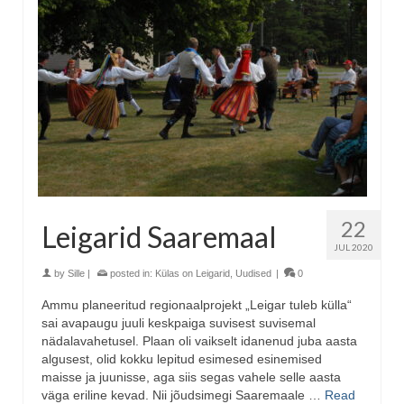
22
Leigarid Saaremaal
JUL 2020
by
Sille
|
posted in:
Külas on Leigarid
,
Uudised
|
0
Ammu planeeritud regionaalprojekt „Leigar tuleb külla“
sai avapaugu juuli keskpaiga suvisest suvisemal
nädalavahetusel. Plaan oli vaikselt idanenud juba aasta
algusest, olid kokku lepitud esimesed esinemised
maisse ja juunisse, aga siis segas vahele selle aasta
väga eriline kevad. Nii jõudsimegi Saaremaale …
Read