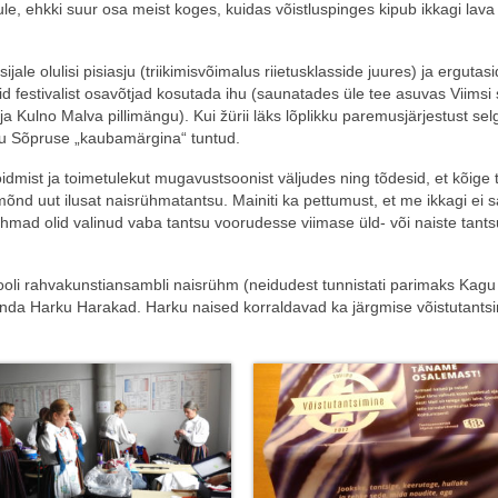
ule, ehkki suur osa meist koges, kuidas võistluspinges kipub ikkagi lava
le olulisi pisiasju (triikimisvõimalus riietusklasside juures) ja ergutasi
aid festivalist osavõtjad kosutada ihu (saunatades üle tee asuvas Viimsi
 ja Kulno Malva pillimängu). Kui žürii läks lõplikku paremusjärjestust sel
 ju Sõpruse „kaubamärgina“ tuntud.
dmist ja toimetulekut mugavustsoonist väljudes ning tõdesid, et kõige
nd uut ilusat naisrühmatantsu. Mainiti ka pettumust, et me ikkagi ei 
 rühmad olid valinud vaba tantsu voorudesse viimase üld- või naiste tant
ikooli rahvakunstiansambli naisrühm (neidudest tunnistati parimaks Kagu
nda Harku Harakad. Harku naised korraldavad ka järgmise võistutants