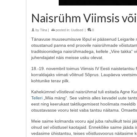
Naisrühm Viimsis võ
by
Tiina
|
posted in:
Uudised
|
0
Tänavuse muuseumisuve lõpul ei pääsenud Leigarite na
otsustanud panna end proovile naisrühmade võistutant
traditsioonidega naisrühmadega, kellele „Viire takka“
juhendajatel näis meisse usku olevat.
18.-19. novembril toimus Viimsis IV Eesti naistetantsu 
korraldajaks viimati võitnud Sõprus. Laupäeva veetsime
kohtunike terav pilk.
Kahekümnel võistleval naisrühmal tuli esitada Agne Kur
Telleri
„Miia mäng“. See valmis alles kevadel uute tants
eest ning keerukast taktilugemisest hoolimata meeldib
otsustavasse vooru teist vaba tantsu näitama. Omaette
Meie saime kolmanda vooru ajal juba rahulikult teisi j
olnud sel võistlusel kaotajaid. Ennekõike saime jääda i
vedasime ühistantsu, teises võistlusvoorus näitasime kõi