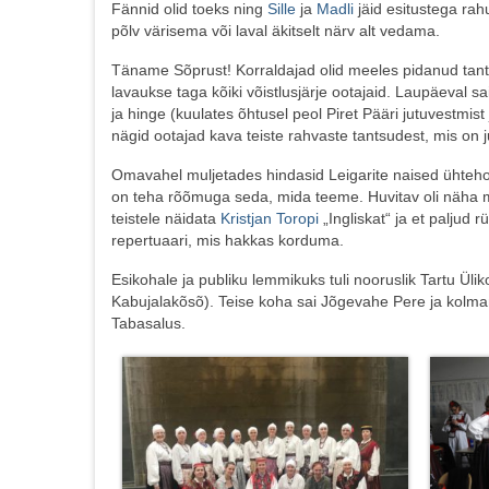
Fännid olid toeks ning
Sille
ja
Madli
jäid esitustega rah
põlv värisema või laval äkitselt närv alt vedama.
Täname Sõprust! Korraldajad olid meeles pidanud tantsija
lavaukse taga kõiki võistlusjärje ootajaid. Laupäeval s
ja hinge (kuulates õhtusel peol Piret Pääri jutuvestmist
nägid ootajad kava teiste rahvaste tantsudest, mis on
Omavahel muljetades hindasid Leigarite naised ühtehoi
on teha rõõmuga seda, mida teeme. Huvitav oli näha mõ
teistele näidata
Kristjan Toropi
„Ingliskat“ ja et paljud
repertuaari, mis hakkas korduma.
Esikohale ja publiku lemmikuks tuli nooruslik Tartu Ül
Kabujalakõsõ). Teise koha sai Jõgevahe Pere ja kolma
Tabasalus.