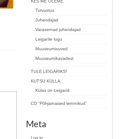
KES ME OLEME
Tutvustus
Juhendajad
Varasemad juhendajad
Leigarite lugu
Muuseumisuved
Muuseumikavadest
TULE LEIGARIKS!
KUTSU KÜLLA
Külas on Leigarid
CD “Põhjamaised lemmikud”
Meta
Log in