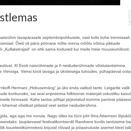
istlemas
isrühm tavapärasele septembripuhkusele, vaid kolis kohe trennisaali
simisel. Õieti oli päris pöörane mõte minna mõõtu võtma pikkade
 või „Kullaketrajad“ on ehk sama kodused kui meile meie muuseumilood,
festival, XI Eesti naisrühmade ja II neiduderühmade võistutantsimine,
 Viimsiga, Viimsi kooli lavaga ja üksteisega tutvudes, pühapäeval ootas
rikoff-Hermani „Hobusemäng“ ja üks enda valitud tants. Leigarite valik 
ude konkursiks, sai seal eripreemia folkloorse materjali oskusliku kasu
 meile hirmsasti. Kahe tantsu põhjal järjestatud kümme parimat pääses
 lühemat võistlust pidasid veel seitse neiduderühma.
älgida, aga ega me noruta. Nagu ütles ka žürii juht Ilma Adamson lõpukõ
seendaks: laupäevasel festivalikontserdil Randvere koolis tantsisime kad
k kuueteistkümnekesi kirjusid rõivaid ja pöiasirutuste asemel kiiret tall