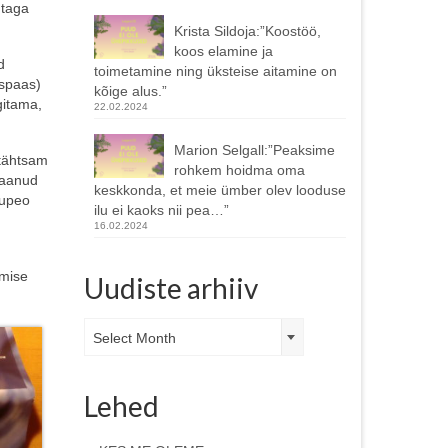
 taga
Krista Sildoja:”Koostöö,
koos elamine ja
d
toimetamine ning üksteise aitamine on
 spaas)
kõige alus.”
gitama,
22.02.2024
Marion Selgall:”Peaksime
 tähtsam
rohkem hoidma oma
saanud
keskkonda, et meie ümber olev looduse
supeo
ilu ei kaoks nii pea…”
16.02.2024
imise
Uudiste arhiiv
Uudiste
Select Month
arhiiv
Lehed