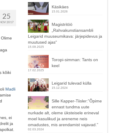
Käsikäes
15.01.2026
25
NOV 2017
Magistritöö
„Rahvakunstiansambli
Leigarid muuseumikava: järjepidevus ja
. Olime
muutused ajas“
15.09.2025
 aga
Toropi-simman: Tants on
keel
17.02.2025
 kõiki
Leigarid tulevad külla
15.12.2024
oli
Madli
tamise
id
Sille Kapper-Tiisler:”Õpime
ennast tundma uute
nurkade alt, oleme üksteisele erineval
nes, ei
moel kasulikud ja areneme neis
relit ja
omadustes, mis arendamist vajavad.”
apolkat.
02.03.2024