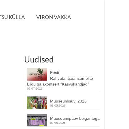
TSU KÜLLA
VIRON VAKKA
Uudised
Eesti
Rahvatantsuansamblite
Liidu galakontsert “Kasvukandjad”
07.07.2026
Muuseumisuvi 2026
03.05.2026
Muuseumipäev Leigaritega
03.05.2026