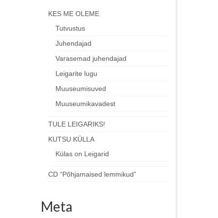
KES ME OLEME
Tutvustus
Juhendajad
Varasemad juhendajad
Leigarite lugu
Muuseumisuved
Muuseumikavadest
TULE LEIGARIKS!
KUTSU KÜLLA
Külas on Leigarid
CD “Põhjamaised lemmikud”
Meta