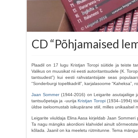
CD “Põhjamaised le
Plaadil on 17 lugu Kristjan Toropi süitide ja teist
Valikus on muusikat nii eesti autoritantsudele (K. Torop
tantsudest”) kui eesti rahvatantsijate seas populaar
“Sonderburgi topeltkadrill”, karjalasoome “Kaheksa”, roo
Jaan Sommer
(1944-2016) on Leigarite asutajaliige ja
tantsuõpetaja ja -uurija
Kristjan Toropi
(1934–1994) töö
üldse iseloomustab isikupärane stiil, milles unikaalsel
Leigarite viiuldaja Elina Aasa kirjeldab Jaan Sommeri
Ta nagu mängiks akordioni klahvidel ainult sõrmeotstega
kõlada. Jaanil on ka meeletu rütmitunne. Tema mängust