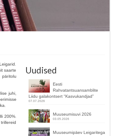
Leigarid.
Uudised
it saarte
 päritolu
Eesti
Rahvatantsuansamblite
ise juhi,
Liidu galakontsert “Kasvukandjad”
eerimisse
07.07.2026
ika.
Muuseumisuvi 2026
lli 200%.
03.05.2026
rillereid
Muuseumipäev Leigaritega