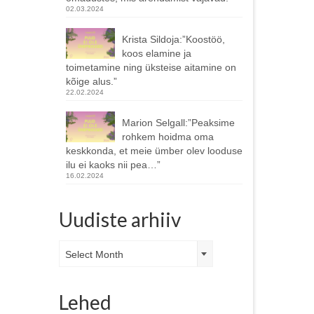
02.03.2024
Krista Sildoja:”Koostöö,
koos elamine ja
toimetamine ning üksteise aitamine on
kõige alus.”
22.02.2024
Marion Selgall:”Peaksime
rohkem hoidma oma
keskkonda, et meie ümber olev looduse
ilu ei kaoks nii pea…”
16.02.2024
Uudiste arhiiv
Uudiste
Select Month
arhiiv
Lehed