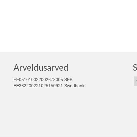
Arveldusarved
S
EE051010022002673005 SEB
EE362200221025150921 Swedbank