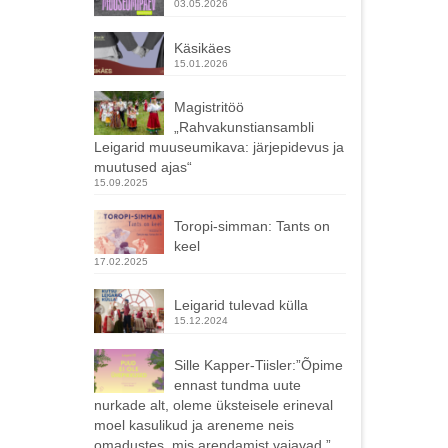
03.05.2026
Käsikäes
15.01.2026
Magistritöö
„Rahvakunstiansambli
Leigarid muuseumikava: järjepidevus ja
muutused ajas“
15.09.2025
Toropi-simman: Tants on
keel
17.02.2025
Leigarid tulevad külla
15.12.2024
Sille Kapper-Tiisler:”Õpime
ennast tundma uute
nurkade alt, oleme üksteisele erineval
moel kasulikud ja areneme neis
omadustes, mis arendamist vajavad.”