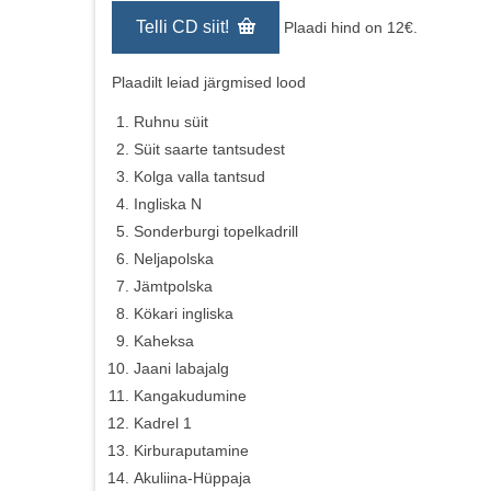
Telli CD siit!
Plaadi hind on 12€.
Plaadilt leiad järgmised lood
Ruhnu süit
Süit saarte tantsudest
Kolga valla tantsud
Ingliska N
Sonderburgi topelkadrill
Neljapolska
Jämtpolska
Kökari ingliska
Kaheksa
Jaani labajalg
Kangakudumine
Kadrel 1
Kirburaputamine
Akuliina-Hüppaja