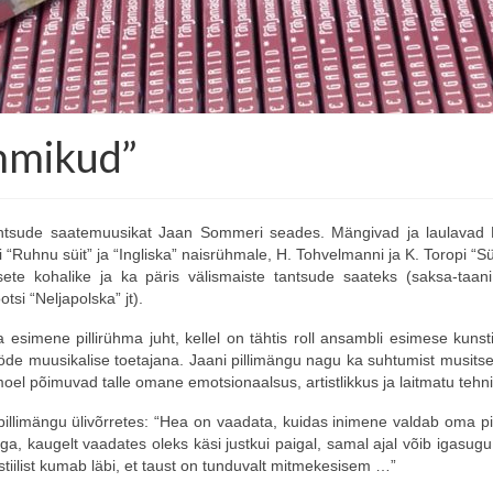
mmikud”
e tantsude saatemuusikat Jaan Sommeri seades. Mängivad ja laulavad 
i “Ruhnu süit” ja “Ingliska” naisrühmale, H. Tohvelmanni ja K. Toropi “Sü
sete kohalike ja ka päris välismaiste tantsude saateks (saksa-taani
tsi “Neljapolska” jt).
 esimene pillirühma juht, kellel on tähtis roll ansambli esimese kunstil
de muusikalise toetajana. Jaani pillimängu nagu ka suhtumist musits
 moel põimuvad talle omane emotsionaalsus, artistlikkus ja laitmatu tehn
 pillimängu ülivõrretes: “Hea on vaadata, kuidas inimene valdab oma pi
, kaugelt vaadates oleks käsi justkui paigal, samal ajal võib igasugu t
iilist kumab läbi, et taust on tunduvalt mitmekesisem …”