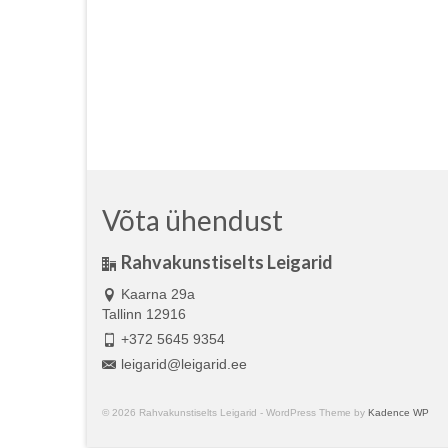
Võta ühendust
Rahvakunstiselts Leigarid
Kaarna 29a
Tallinn 12916
+372 5645 9354
leigarid@leigarid.ee
© 2026 Rahvakunstiselts Leigarid - WordPress Theme by
Kadence WP