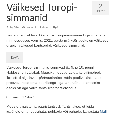
Väikesed Toropi-
2
JUN 2021
simmanid
by
Sille
|
posted in:
Uudised
|
0
Leigarid korraldavad kevadisi Toropi-simmaneid iga ilmaga ja
mitmesuguses vormis. 2021. aasta märksõnadeks on väikesed
grupid, väikesed kontserdid, väikesed simmanid.
KAVA
Väikesed Toropi-simmanid sünnivad 8., 9. ja 10. juunil
Noblessneri väljakul. Muusikat teevad Leigarite pillimehed.
Tantsijad algatavad pärimustantse, mida pealtvaataja saab
proovida koos oma paarilisega. Iga tantsuõhtu esimeseks
osaks on aga väike tantsukontsert-etendus.
8. juunil “Puhe”
Meeste-, naiste- ja paaristantsud. Tantsitakse, et leida
igaühele oma, et puhata, puhkeda või puhuda. Lavastaja
Mall