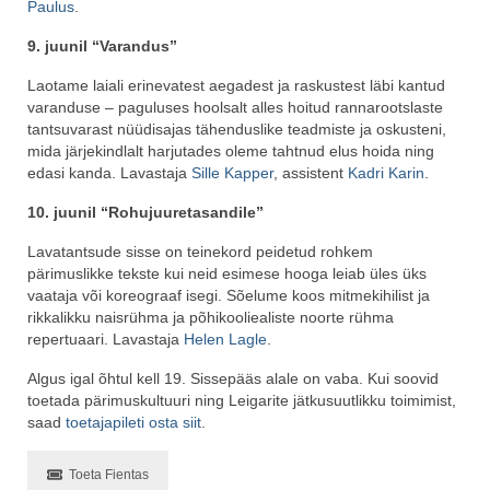
Paulus
.
9. juunil “Varandus”
Laotame laiali erinevatest aegadest ja raskustest läbi kantud
varanduse – paguluses hoolsalt alles hoitud rannarootslaste
tantsuvarast nüüdisajas tähenduslike teadmiste ja oskusteni,
mida järjekindlalt harjutades oleme tahtnud elus hoida ning
edasi kanda. Lavastaja
Sille Kapper
, assistent
Kadri Karin
.
10. juunil “Rohujuuretasandile”
Lavatantsude sisse on teinekord peidetud rohkem
pärimuslikke tekste kui neid esimese hooga leiab üles üks
vaataja või koreograaf isegi. Sõelume koos mitmekihilist ja
rikkalikku naisrühma ja põhikooliealiste noorte rühma
repertuaari. Lavastaja
Helen Lagle
.
Algus igal õhtul kell 19. Sissepääs alale on vaba. Kui soovid
toetada pärimuskultuuri ning Leigarite jätkusuutlikku toimimist,
saad
toetajapileti osta siit
.
Toeta Fientas