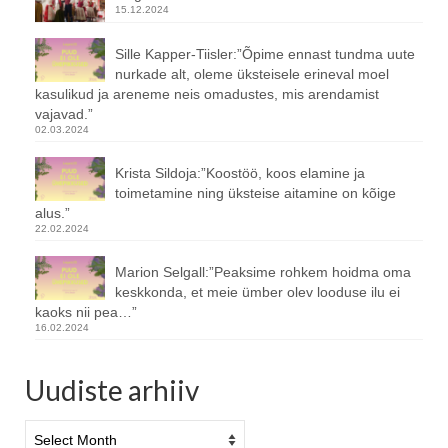
15.12.2024
Sille Kapper-Tiisler:”Õpime ennast tundma uute
nurkade alt, oleme üksteisele erineval moel
kasulikud ja areneme neis omadustes, mis arendamist
vajavad.”
02.03.2024
Krista Sildoja:”Koostöö, koos elamine ja
toimetamine ning üksteise aitamine on kõige
alus.”
22.02.2024
Marion Selgall:”Peaksime rohkem hoidma oma
keskkonda, et meie ümber olev looduse ilu ei
kaoks nii pea…”
16.02.2024
Uudiste arhiiv
Uudiste