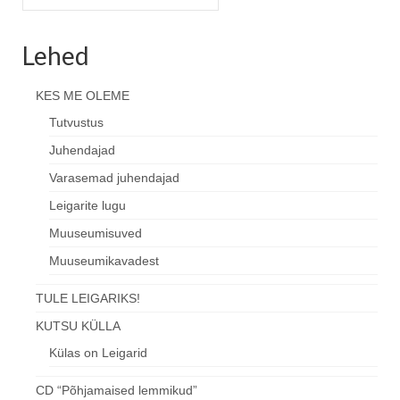
arhiiv
Lehed
KES ME OLEME
Tutvustus
Juhendajad
Varasemad juhendajad
Leigarite lugu
Muuseumisuved
Muuseumikavadest
TULE LEIGARIKS!
KUTSU KÜLLA
Külas on Leigarid
CD “Põhjamaised lemmikud”