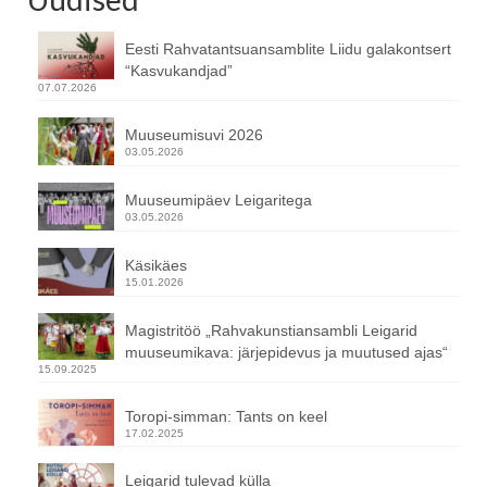
Eesti Rahvatantsuansamblite Liidu galakontsert
“Kasvukandjad”
07.07.2026
Muuseumisuvi 2026
03.05.2026
Muuseumipäev Leigaritega
03.05.2026
Käsikäes
15.01.2026
Magistritöö „Rahvakunstiansambli Leigarid
muuseumikava: järjepidevus ja muutused ajas“
15.09.2025
Toropi-simman: Tants on keel
17.02.2025
Leigarid tulevad külla