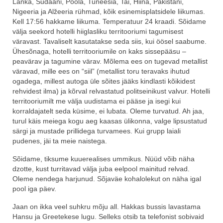
Lanka, Sudaani, Poola, Tuneesia, Tai, Hiina, Pakistani,
Nigeeria ja Alžeeria rühmad, kõik esinemisplatsidele liikumas.
Kell 17:56 hakkame liikuma. Temperatuur 24 kraadi. Sõidame
välja seekord hotelli hiiglasliku territooriumi tagumisest
väravast. Tavaliselt kasutatakse seda siis, kui öösel saabume.
Ühesõnaga, hotelli territooriumile on kaks sissepääsu –
peavärav ja tagumine värav. Mõlema ees on tugevad metallist
väravad, mille ees on “siil” (metallist toru teravaks ihutud
ogadega, millest autoga üle sõites jääks kindlasti kõikidest
rehvidest ilma) ja kõrval relvastatud politseinikust valvur. Hotelli
territooriumilt me välja uudistama ei pääse ja isegi kui
korraldajatelt seda küsime, ei lubata. Oleme turvatud. Ah jaa,
turul käis meiega kogu aeg kaasas ülikonna, valge lipsustatud
särgi ja mustade prillidega turvamees. Kui grupp laiali
pudenes, jäi ta meie naistega.
Sõidame, tiksume kuuerealises ummikus. Nüüd võib näha
dzotte, kust turritavad välja juba eelpool mainitud relvad.
Oleme nendega harjunud. Sõjaväe kohalolekut on näha igal
pool iga päev.
Jaan on ikka veel suhkru mõju all. Hakkas bussis lavastama
Hansu ja Greetekese lugu. Selleks otsib ta telefonist sobivaid