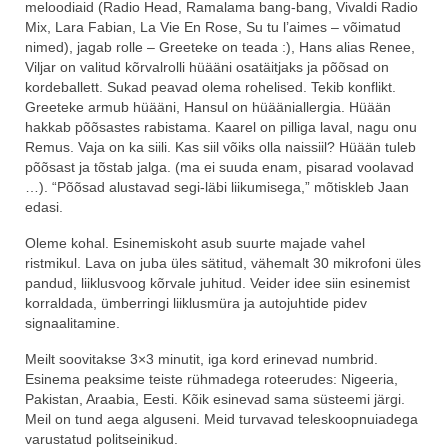
meloodiaid (Radio Head, Ramalama bang-bang, Vivaldi Radio
Mix, Lara Fabian, La Vie En Rose, Su tu l’aimes – võimatud
nimed), jagab rolle – Greeteke on teada :), Hans alias Renee,
Viljar on valitud kõrvalrolli hüääni osatäitjaks ja põõsad on
kordeballett. Sukad peavad olema rohelised. Tekib konflikt.
Greeteke armub hüääni, Hansul on hüääniallergia. Hüään
hakkab põõsastes rabistama. Kaarel on pilliga laval, nagu onu
Remus. Vaja on ka siili. Kas siil võiks olla naissiil? Hüään tuleb
põõsast ja tõstab jalga. (ma ei suuda enam, pisarad voolavad
…). “Põõsad alustavad segi-läbi liikumisega,” mõtiskleb Jaan
edasi.
Oleme kohal. Esinemiskoht asub suurte majade vahel
ristmikul. Lava on juba üles sätitud, vähemalt 30 mikrofoni üles
pandud, liiklusvoog kõrvale juhitud. Veider idee siin esinemist
korraldada, ümberringi liiklusmüra ja autojuhtide pidev
signaalitamine.
Meilt soovitakse 3×3 minutit, iga kord erinevad numbrid.
Esinema peaksime teiste rühmadega roteerudes: Nigeeria,
Pakistan, Araabia, Eesti. Kõik esinevad sama süsteemi järgi.
Meil on tund aega alguseni. Meid turvavad teleskoopnuiadega
varustatud politseinikud.