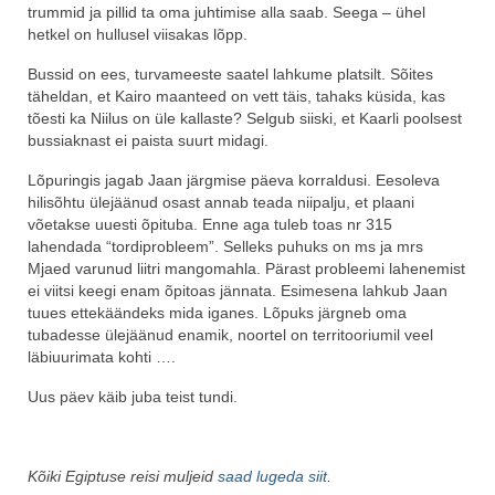
trummid ja pillid ta oma juhtimise alla saab. Seega – ühel
hetkel on hullusel viisakas lõpp.
Bussid on ees, turvameeste saatel lahkume platsilt. Sõites
täheldan, et Kairo maanteed on vett täis, tahaks küsida, kas
tõesti ka Niilus on üle kallaste? Selgub siiski, et Kaarli poolsest
bussiaknast ei paista suurt midagi.
Lõpuringis jagab Jaan järgmise päeva korraldusi. Eesoleva
hilisõhtu ülejäänud osast annab teada niipalju, et plaani
võetakse uuesti õpituba. Enne aga tuleb toas nr 315
lahendada “tordiprobleem”. Selleks puhuks on ms ja mrs
Mjaed varunud liitri mangomahla. Pärast probleemi lahenemist
ei viitsi keegi enam õpitoas jännata. Esimesena lahkub Jaan
tuues ettekäändeks mida iganes. Lõpuks järgneb oma
tubadesse ülejäänud enamik, noortel on territooriumil veel
läbiuurimata kohti ….
Uus päev käib juba teist tundi.
Kõiki Egiptuse reisi muljeid
saad lugeda siit
.