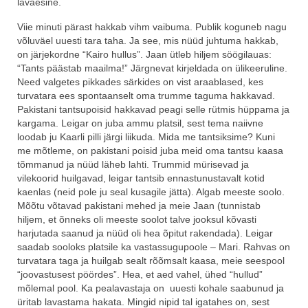
lavaesine.
Viie minuti pärast hakkab vihm vaibuma. Publik koguneb nagu
võluväel uuesti tara taha. Ja see, mis nüüd juhtuma hakkab,
on järjekordne “Kairo hullus”. Jaan ütleb hiljem söögilauas:
“Tants päästab maailma!” Järgnevat kirjeldada on ülikeeruline.
Need valgetes pikkades särkides on vist araablased, kes
turvatara ees spontaanselt oma trumme taguma hakkavad.
Pakistani tantsupoisid hakkavad peagi selle rütmis hüppama ja
kargama. Leigar on juba ammu platsil, sest tema naiivne
loodab ju Kaarli pilli järgi liikuda. Mida me tantsiksime? Kuni
me mõtleme, on pakistani poisid juba meid oma tantsu kaasa
tõmmanud ja nüüd läheb lahti. Trummid mürisevad ja
vilekoorid huilgavad, leigar tantsib ennastunustavalt kotid
kaenlas (neid pole ju seal kusagile jätta). Algab meeste soolo.
Mõõtu võtavad pakistani mehed ja meie Jaan (tunnistab
hiljem, et õnneks oli meeste soolot talve jooksul kõvasti
harjutada saanud ja nüüd oli hea õpitut rakendada). Leigar
saadab sooloks platsile ka vastassugupoole – Mari. Rahvas on
turvatara taga ja huilgab sealt rõõmsalt kaasa, meie seespool
“joovastusest pöördes”. Hea, et aed vahel, ühed “hullud”
mõlemal pool. Ka pealavastaja on uuesti kohale saabunud ja
üritab lavastama hakata. Mingid nipid tal igatahes on, sest