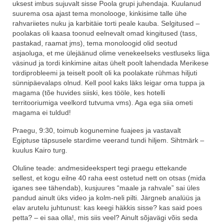
uksest imbus sujuvalt sisse Poola grupi juhendaja. Kuulanud
suurema osa ajast tema monolooge, kinkisime talle ühe
rahvariietes nuku ja karbitäie torti peale kauba. Selgitused –
poolakas oli kaasa toonud eelnevalt omad kingitused (tass,
pastakad, raamat jms), tema monoloogid olid seotud
asjaoluga, et me ülejäänud olime venekeelseks vestluseks liiga
väsinud ja tordi kinkimine aitas ühelt poolt lahendada Merikese
tordiprobleemi ja teiselt poolt oli ka poolakate rühmas hiljuti
sünnipäevalaps olnud. Kell pool kaks läks leigar oma tuppa ja
magama (tõe huvides siiski, kes tööle, kes hotelli
territooriumiga veelkord tutvuma vms). Aga ega siia ometi
magama ei tuldud!
Praegu, 9:30, toimub kogunemine fuajees ja vastavalt
Egiptuse täpsusele stardime veerand tundi hiljem. Sihtmärk –
kuulus Kairo turg.
Oluline teade: andmesideekspert tegi praegu ettekande
sellest, et kogu eilne 40 raha eest ostetud nett on otsas (mida
iganes see tähendab), kusjuures “maale ja rahvale” sai üles
pandud ainult üks video ja kolm-neli pilti. Järgneb analüüs ja
elav arutelu juhtunust: kas keegi häkkis sisse? kas said poes
petta? – ei saa olla!, mis siis veel? Ainult sõjavägi võis seda