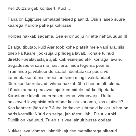
Kell 20:22 algab kontsert. Kuid …
Täna on Egiptuse jumalatel teised plaanid. Osiris laseb suure
kaarega Kairole pähe ja kuklasse!
Kõrbes hakkab sadama. See ei olnud ju nii ette nähtuuuuud!!!!
Esialgu tibutab, kuid Alar toob kohe platsilt meie vapi ära, siis
tuleb ka Kaarel jooksujalu pillidega lavalt. Kohale tulnud
direktor-pealavastaja ajab kõik esinejad äkki korraga lavale.
Segaduses ei saa me hästi aru, mida tegema peame.
Trummide ja vilekooride saatel hööritatakse puusi või
tammutakse rütmis, meie tantsime mingit valsilaadset,
tüdrukud keerutavad, vihma hakkab üha tihedamalt tulema.
Lõpuks annab pealavastaja trummidele märku lõpetada.
Kiirustame lavalt hanereas minema, vihmavarju. Ruttu
hakkavad lavapoisid mikrofone kokku korjama, kas ajutiselt?
Kas kontsert jääb ära? Juba keritakse juhtmeid kokku. Vihm on
päris korralik. Nüüd on selge, jah tõesti, läbi. Pisut kurbki.
Publik on kadunud. Tuleb siis veel ainult busse oodata.
Nukker lava vihmas, inimtühi ajutise metalltaraga piiratud