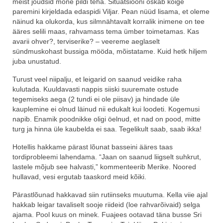
meist jõudsid mõne pildi teha. Situatsiooni oskab kõige
paremini kirjeldada edaspidi Viljar. Pean nüüd lisama, et oleme
näinud ka olukorda, kus silmnähtavalt korralik inimene on tee
ääres selili maas, rahvamass tema ümber toimetamas. Kas
avarii ohver?, terviserike? – veereme aeglaselt
sündmuskohast bussiga mööda, mõistatame. Kuid hetk hiljem
juba unustatud.
Turust veel niipalju, et leigarid on saanud veidike raha
kulutada. Kuuldavasti nappis siiski suuremate ostude
tegemiseks aega (2 tundi ei ole piisav) ja hindade üle
kauplemine ei olnud läinud nii edukalt kui loodeti. Kogemusi
napib. Enamik poodnikke oligi öelnud, et nad on pood, mitte
turg ja hinna üle kaubelda ei saa. Tegelikult saab, saab ikka!
Hotellis hakkame pärast lõunat basseini ääres taas
tordiprobleemi lahendama. “Jaan on saanud liigselt suhkrut,
lastele mõjub see halvasti,” kommenteerib Merike. Noored
hullavad, vesi ergutab taaskord meid kõiki.
Pärastlõunad hakkavad siin rutiinseks muutuma. Kella viie ajal
hakkab leigar tavaliselt sooje riideid (loe rahvarõivaid) selga
ajama. Pool kuus on minek. Fuajees ootavad täna busse Sri