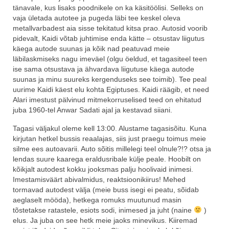
tänavale, kus lisaks poodnikele on ka käsitöölisi. Selleks on
vaja ületada autotee ja pugeda läbi tee keskel oleva
metallvarbadest aia sisse tekitatud kitsa prao. Autosid voorib
pidevalt, Kaidi võtab juhtimise enda kätte – otsustav liigutus
käega autode suunas ja kõik nad peatuvad meie
läbilaskmiseks nagu imeväel (olgu öeldud, et tagasiteel teen
ise sama otsustava ja ähvardava liigutuse käega autode
suunas ja minu suureks kergenduseks see toimib). Tee peal
uurime Kaidi käest elu kohta Egiptuses. Kaidi räägib, et need
Alari imestust pälvinud mitmekorruselised teed on ehitatud
juba 1960-tel Anwar Sadati ajal ja kestavad siiani.
Tagasi väljakul oleme kell 13:00. Alustame tagasisõitu. Kuna
kirjutan hetkel bussis reaalajas, siis just praegu toimus meie
silme ees autoavarii. Auto sõitis millelegi teel olnule?!? otsa ja
lendas suure kaarega eraldusribale külje peale. Hoobilt on
kõikjalt autodest kokku jooksmas palju hoolivaid inimesi.
Imestamisväärt abivalmidus, reaktsioonikiirus! Mehed
tormavad autodest välja (meie buss isegi ei peatu, sõidab
aeglaselt mööda), hetkega romuks muutunud masin
tõstetakse ratastele, esiots sodi, inimesed ja juht (naine
)
elus. Ja juba on see hetk meie jaoks minevikus. Kiiremad