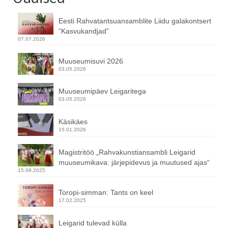
Eesti Rahvatantsuansamblite Liidu galakontsert
“Kasvukandjad”
07.07.2026
Muuseumisuvi 2026
03.05.2026
Muuseumipäev Leigaritega
03.05.2026
Käsikäes
15.01.2026
Magistritöö „Rahvakunstiansambli Leigarid
muuseumikava: järjepidevus ja muutused ajas“
15.09.2025
Toropi-simman: Tants on keel
17.02.2025
Leigarid tulevad külla