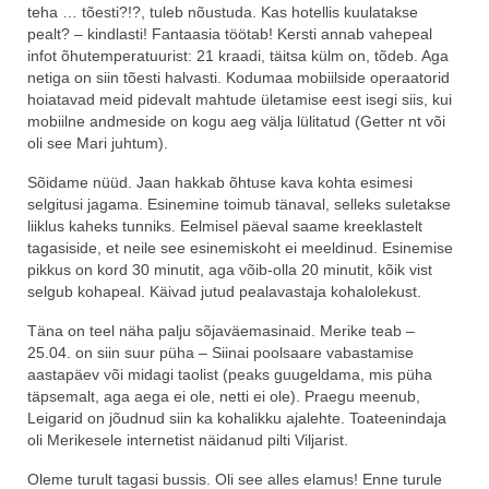
teha … tõesti?!?, tuleb nõustuda. Kas hotellis kuulatakse
pealt? – kindlasti! Fantaasia töötab! Kersti annab vahepeal
infot õhutemperatuurist: 21 kraadi, täitsa külm on, tõdeb. Aga
netiga on siin tõesti halvasti. Kodumaa mobiilside operaatorid
hoiatavad meid pidevalt mahtude ületamise eest isegi siis, kui
mobiilne andmeside on kogu aeg välja lülitatud (Getter nt või
oli see Mari juhtum).
Sõidame nüüd. Jaan hakkab õhtuse kava kohta esimesi
selgitusi jagama. Esinemine toimub tänaval, selleks suletakse
liiklus kaheks tunniks. Eelmisel päeval saame kreeklastelt
tagasiside, et neile see esinemiskoht ei meeldinud. Esinemise
pikkus on kord 30 minutit, aga võib-olla 20 minutit, kõik vist
selgub kohapeal. Käivad jutud pealavastaja kohalolekust.
Täna on teel näha palju sõjaväemasinaid. Merike teab –
25.04. on siin suur püha – Siinai poolsaare vabastamise
aastapäev või midagi taolist (peaks guugeldama, mis püha
täpsemalt, aga aega ei ole, netti ei ole). Praegu meenub,
Leigarid on jõudnud siin ka kohalikku ajalehte. Toateenindaja
oli Merikesele internetist näidanud pilti Viljarist.
Oleme turult tagasi bussis. Oli see alles elamus! Enne turule