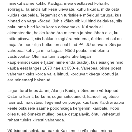
minekut saime kokku Kaidiga, meie eestlasest kohaliku
sõbraga. Ta andis lühikese ülevaate, kuhu liikuda, mida osta,
kuidas kaubelda. Tegemist on turistidele mõeldud turuga, kus
hinnad on väga kõrged. Juhis kõlab nii: kui hind öeldakse, siis
paku oma hind kolm korda odavamaks. Kui seda ei
aktsepteerita, hakka kohe ära minema ja hind läheb alla, kui
mitte piisavalt, siis hakka ikkagi ära minema, öeldes, et sul on
mujal äri pooleli ja hetkel on seal hind PALJU odavam. Siis joo
vahepeal kohvi ja mine tagasi. Nüüd peaks hind olema
vastuvõetav. Olen ise tunnistajaks ühe leigari
kauplemisoskusele (jätan nime enda teada), kus esialgne hind
kauba eest langes 1679 naelalt 650-le. Vahepeal olime poest
vähemalt kaks korda välja läinud, korduvalt käega löönud ja
ära minemagi hakanud.
Liigun turul koos Jaani, Alari ja Kaidiga. Siirdume vürtsipoodi.
Ostame karrit, kurkumi, segumaitseaineid, kaneeli, egiptuse
rosinaid, maiustusi. Tegemist on poega, kus tänu Kaidi araabia
keele oskusele saame poodnikega kergemini kaubale. Koos
olles tuleb õnneks mullegi peale ostupalavik, õhtul vahetatud
rahast tuleks kiiresti vabaneda.
Vürtsipood seljataga, pakub Kaidi meile võimalust minna