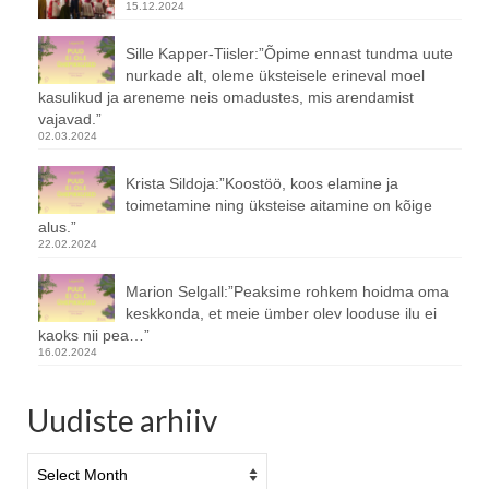
15.12.2024
Sille Kapper-Tiisler:”Õpime ennast tundma uute
nurkade alt, oleme üksteisele erineval moel
kasulikud ja areneme neis omadustes, mis arendamist
vajavad.”
02.03.2024
Krista Sildoja:”Koostöö, koos elamine ja
toimetamine ning üksteise aitamine on kõige
alus.”
22.02.2024
Marion Selgall:”Peaksime rohkem hoidma oma
keskkonda, et meie ümber olev looduse ilu ei
kaoks nii pea…”
16.02.2024
Uudiste arhiiv
Uudiste
arhiiv