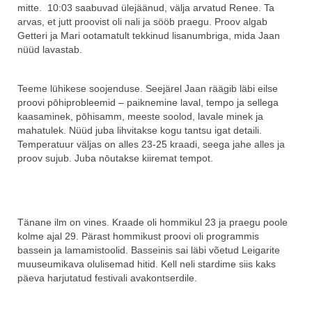
mitte. 10:03 saabuvad ülejäänud, välja arvatud Renee. Ta
arvas, et jutt proovist oli nali ja sööb praegu. Proov algab
Getteri ja Mari ootamatult tekkinud lisanumbriga, mida Jaan
nüüd lavastab.
Teeme lühikese soojenduse. Seejärel Jaan räägib läbi eilse
proovi pōhiprobleemid – paiknemine laval, tempo ja sellega
kaasaminek, pōhisamm, meeste soolod, lavale minek ja
mahatulek. Nüüd juba lihvitakse kogu tantsu igat detaili.
Temperatuur väljas on alles 23-25 kraadi, seega jahe alles ja
proov sujub. Juba nōutakse kiiremat tempot.
Tänane ilm on vines. Kraade oli hommikul 23 ja praegu poole
kolme ajal 29. Pärast hommikust proovi oli programmis
bassein ja lamamistoolid. Basseinis sai läbi võetud Leigarite
muuseumikava olulisemad hitid. Kell neli stardime siis kaks
päeva harjutatud festivali avakontserdile.