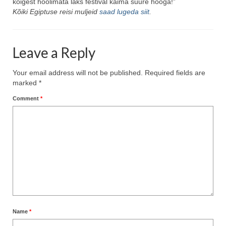
kõigest hoolimata läks festival käima suure hooga!”
Kõiki Egiptuse reisi muljeid
saad lugeda siit
.
Leave a Reply
Your email address will not be published.
Required fields are
marked
*
Comment
*
Name
*