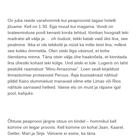
On juba reede varahommik kui peaproovist tagasi hotelli
jõuame. Kell on 1:30. Ega muud kui magama. Voodi on
toateeninduse poolt kenasti korda tehtud, tōmban hoogsalt teki
madratsi alt välja ja … oh ōudust, tekki katab vaid üks lina, see
pealmine. Ikka ei ole tekikotti ja nüüd ka mitte teist lina, millest
see kokku ōmmelda. Olen siiski liiga väsinud, et kohe
ōiendama minna. Täna otsin välja ühe haaknõela, et kinnitada
lina ühestki kohast teki külge. Und siiski ei tule. Lugeris on lahti
peatükk raamatust “Minu Amazonas”. Loen sealt kirjeldust
linnastumise protsessist Peruus. Äsja bussiaknast nähtud
pildid Kairo slummielust manavad silme ette Limas või Rios
nähtule sarnased hetked. Vaese elu on must ja räpane igal
pool, kahjuks.
Õhtuse peaproovi järgne otsus on kindel – hommikul kell
kümme on leigar proovis. Kell kümme on kohal Jaan, Kaarel,
Getter, Mari ja Sirje. Viimane ei esine, ka täna