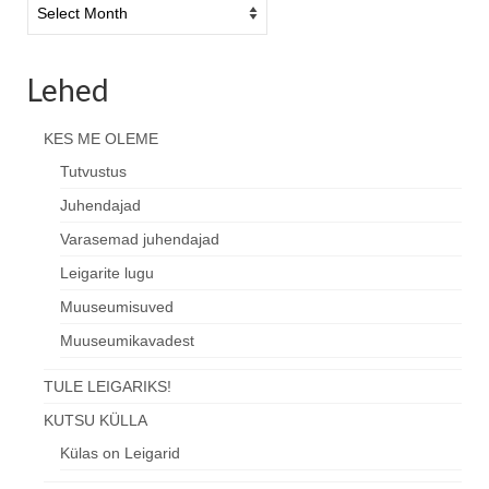
Uudiste
arhiiv
Lehed
KES ME OLEME
Tutvustus
Juhendajad
Varasemad juhendajad
Leigarite lugu
Muuseumisuved
Muuseumikavadest
TULE LEIGARIKS!
KUTSU KÜLLA
Külas on Leigarid