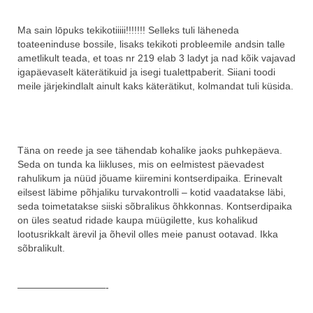
Ma sain lōpuks tekikotiiiii!!!!!!! Selleks tuli läheneda
toateeninduse bossile, lisaks tekikoti probleemile andsin talle
ametlikult teada, et toas nr 219 elab 3 ladyt ja nad kõik vajavad
igapäevaselt käterätikuid ja isegi tualettpaberit. Siiani toodi
meile järjekindlalt ainult kaks käterätikut, kolmandat tuli küsida.
Täna on reede ja see tähendab kohalike jaoks puhkepäeva.
Seda on tunda ka liikluses, mis on eelmistest päevadest
rahulikum ja nüüd jõuame kiiremini kontserdipaika. Erinevalt
eilsest läbime põhjaliku turvakontrolli – kotid vaadatakse läbi,
seda toimetatakse siiski sõbralikus õhkkonnas. Kontserdipaika
on üles seatud ridade kaupa müügilette, kus kohalikud
lootusrikkalt ärevil ja õhevil olles meie panust ootavad. Ikka
sõbralikult.
—————————-