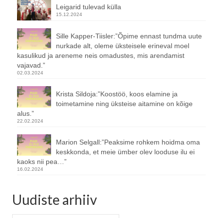
Leigarid tulevad külla
15.12.2024
Sille Kapper-Tiisler:”Õpime ennast tundma uute
nurkade alt, oleme üksteisele erineval moel
kasulikud ja areneme neis omadustes, mis arendamist
vajavad.”
02.03.2024
Krista Sildoja:”Koostöö, koos elamine ja
toimetamine ning üksteise aitamine on kõige
alus.”
22.02.2024
Marion Selgall:”Peaksime rohkem hoidma oma
keskkonda, et meie ümber olev looduse ilu ei
kaoks nii pea…”
16.02.2024
Uudiste arhiiv