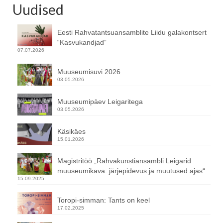
Uudised
Eesti Rahvatantsuansamblite Liidu galakontsert
“Kasvukandjad”
07.07.2026
Muuseumisuvi 2026
03.05.2026
Muuseumipäev Leigaritega
03.05.2026
Käsikäes
15.01.2026
Magistritöö „Rahvakunstiansambli Leigarid
muuseumikava: järjepidevus ja muutused ajas“
15.09.2025
Toropi-simman: Tants on keel
17.02.2025