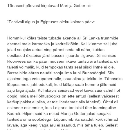
Tänasest päevast kirjutavad Mari ja Getter nii:
“Festivali algus ja Egiptuses oleku kolmas päev:
Hommikul kõlas teiste tubade akende all Sri Lanka trummide
asemel meie karmoška ja kadreliklõbin. Kell kümme sai juba
jalad soojaks aetud ning pärast seda oli näha, kuidas
eestlased üksteise järel basseini juurde tilguvad. Sinisinises
kloorivees sai ka paar muuseumikava tantsu ära tantsida, oli
täiesti võimalik, kuid tempokas tants seal siiski lihtne ei ole.
Basseinide ääres nauditi sooja ilma kuni lõunasöögini. Siis
ajasime taga vetsupaberirulle, saunalinu ja tekikotte. Tänaseks
lõppes meie jaht edukalt, kuid küllap saab homme jälle neid
asju taga ajada. Külmkapis seisavad veel kuiva saia vahel hot
dogid, mida meil õhtusöögiks on ette antud (sellest väikesest
ketšupipakist ei piisa, et toit libedamalt alla läheks!). Õhtul oli
esimene esinemine, kus Leigarid tantsisid ühe loomingulise
Kadreli. Hiljem said ka neiud Mari ja Getter jalad soojaks
tantsida oma soolodega. Lõpunumbriks saadeti kõik rühmad
lavale, aga keegi väga aru ei saanud, mis teha tuleb. Sellest