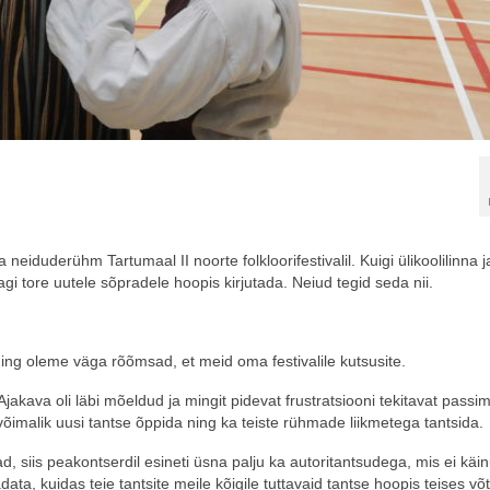
iduderühm Tartumaal II noorte folkloorifestivalil. Kuigi ülikoolilinna j
gi tore uutele sõpradele hoopis kirjutada. Neiud tegid seda nii.
ng oleme väga rõõmsad, et meid oma festivalile kutsusite.
jakava oli läbi mõeldud ja mingit pidevat frustratsiooni tekitavat passimi
 võimalik uusi tantse õppida ning ka teiste rühmade liikmetega tantsida.
mad, siis peakontserdil esineti üsna palju ka autoritantsudega, mis ei käi
ata, kuidas teie tantsite meile kõigile tuttavaid tantse hoopis teises v