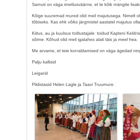
Samuti on väga imetlusväärne, et te kõik mängite lisaks
Kõige suuremad mured olid meil majutusega. Nimelt oli 
tõbiseks. Kas ehk võiks järgmistel aastatel majutus o
Kiitus, au ja kuulsus toitlustajale: toidud Kapteni Keldri
sõime. Kõhud olid meil igatahes alati täis ja meel hea.
Me arvame, et teie korraldamised on väga ägedad ning
Palju kallisid
Leigarid
Pildistasid Helen Lagle ja Taavi Truumure.