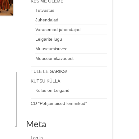
KES ME OLEME
Tutvustus
Juhendajad
Varasemad juhendajad
Leigarite lugu
Muuseumisuved
Muuseumikavadest
TULE LEIGARIKS!
KUTSU KÜLLA
Külas on Leigarid
CD “Põhjamaised lemmikud”
Meta
Log in