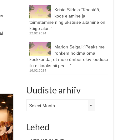
Krista Sildoja:”Koostöö,
ks
koos elamine ja
toimetamine ning üksteise aitamine on
kõige alus.”
al
22.02.2024
Marion Selgall:”Peaksime
rohkem hoidma oma
keskkonda, et meie ümber olev looduse
ilu ei kaoks nii pea…”
16.02.2024
Uudiste arhiiv
Uudiste
Select Month
arhiiv
Lehed