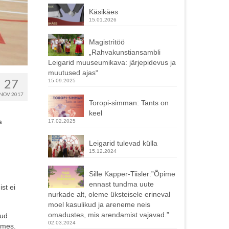
Käsikäes
15.01.2026
Magistritöö
„Rahvakunstiansambli
Leigarid muuseumikava: järjepidevus ja
muutused ajas“
27
15.09.2025
NOV 2017
Toropi-simman: Tants on
keel
a
17.02.2025
Leigarid tulevad külla
15.12.2024
Sille Kapper-Tiisler:”Õpime
ennast tundma uute
st ei
nurkade alt, oleme üksteisele erineval
moel kasulikud ja areneme neis
omadustes, mis arendamist vajavad.”
nud
02.03.2024
õtmes.