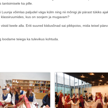
 tantsimisele ka pille.
Luunja võimlas paljudel väga külm ning nii mõnigi jäi pärast tükiks aja
lla klassiruumides, kus on soojem ja mugavam?
s viisid keele alla. Eriti suured kiidusõnad sai pikkpoiss, mida teisel päev
 loodame teiega ka tulevikus kohtuda.