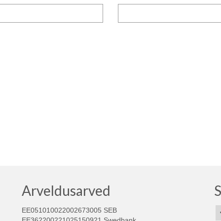
Arveldusarved
S
EE051010022002673005 SEB
EE362200221025150921 Swedbank