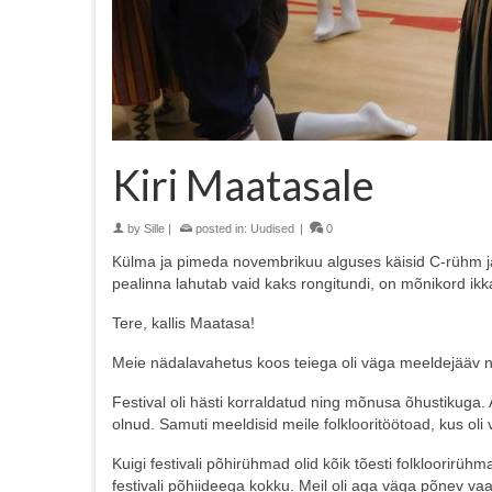
Kiri Maatasale
by
Sille
|
posted in:
Uudised
|
0
Külma ja pimeda novembrikuu alguses käisid C-rühm ja ne
pealinna lahutab vaid kaks rongitundi, on mõnikord ikka
Tere, kallis Maatasa!
Meie nädalavahetus koos teiega oli väga meeldejääv ni
Festival oli hästi korraldatud ning mõnusa õhustikuga. A
olnud. Samuti meeldisid meile folklooritöötoad, kus oli
Kuigi festivali põhirühmad olid kõik tõesti folkloorirüh
festivali põhiideega kokku. Meil oli aga väga põnev vaad