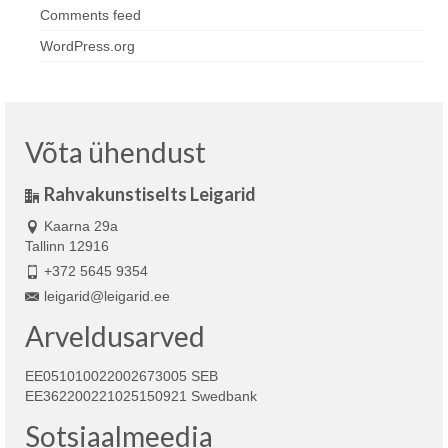
Comments feed
WordPress.org
Võta ühendust
Rahvakunstiselts Leigarid
Kaarna 29a
Tallinn 12916
+372 5645 9354
leigarid@leigarid.ee
Arveldusarved
EE051010022002673005 SEB
EE362200221025150921 Swedbank
Sotsiaalmeedia