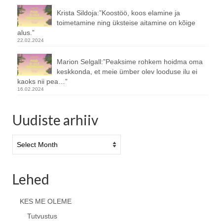
Krista Sildoja:”Koostöö, koos elamine ja
toimetamine ning üksteise aitamine on kõige
alus.”
22.02.2024
Marion Selgall:”Peaksime rohkem hoidma oma
keskkonda, et meie ümber olev looduse ilu ei
kaoks nii pea…”
16.02.2024
Uudiste arhiiv
Uudiste
arhiiv
Lehed
KES ME OLEME
Tutvustus