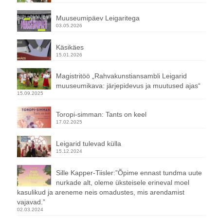
Muuseumipäev Leigaritega
03.05.2026
Käsikäes
15.01.2026
Magistritöö „Rahvakunstiansambli Leigarid
muuseumikava: järjepidevus ja muutused ajas“
15.09.2025
Toropi-simman: Tants on keel
17.02.2025
Leigarid tulevad külla
15.12.2024
Sille Kapper-Tiisler:”Õpime ennast tundma uute
nurkade alt, oleme üksteisele erineval moel
kasulikud ja areneme neis omadustes, mis arendamist
vajavad.”
02.03.2024