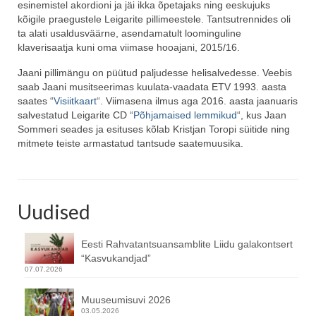
esinemistel akordioni ja jäi ikka õpetajaks ning eeskujuks
kõigile praegustele Leigarite pillimeestele. Tantsutrennides oli
ta alati usaldusväärne, asendamatult loominguline
klaverisaatja kuni oma viimase hooajani, 2015/16.
Jaani pillimängu on püütud paljudesse helisalvedesse. Veebis
saab Jaani musitseerimas kuulata-vaadata ETV 1993. aasta
saates “
Visiitkaart
“. Viimasena ilmus aga 2016. aasta jaanuaris
salvestatud Leigarite CD “
Põhjamaised lemmikud
“, kus Jaan
Sommeri seades ja esituses kõlab Kristjan Toropi süitide ning
mitmete teiste armastatud tantsude saatemuusika.
Uudised
Eesti Rahvatantsuansamblite Liidu galakontsert
“Kasvukandjad”
07.07.2026
Muuseumisuvi 2026
03.05.2026