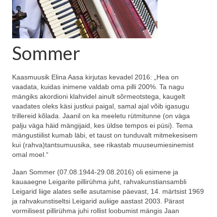
Sommer
Kaasmuusik Elina Aasa kirjutas kevadel 2016: „Hea on
vaadata, kuidas inimene valdab oma pilli 200%. Ta nagu
mängiks akordioni klahvidel ainult sõrmeotstega, kaugelt
vaadates oleks käsi justkui paigal, samal ajal võib igasugu
trillereid kõlada. Jaanil on ka meeletu rütmitunne (on väga
palju väga häid mängijaid, kes üldse tempos ei püsi). Tema
mängustiilist kumab läbi, et taust on tunduvalt mitmekesisem
kui (rahva)tantsumuusika, see rikastab muuseumiesinemist
omal moel.“
Jaan Sommer (07.08.1944-29.08.2016) oli esimene ja
kauaaegne Leigarite pillirühma juht, rahvakunstiansambli
Leigarid liige alates selle asutamise päevast, 14. märtsist 1969
ja rahvakunstiseltsi Leigarid auliige aastast 2003. Pärast
vormilisest pillirühma juhi rollist loobumist mängis Jaan