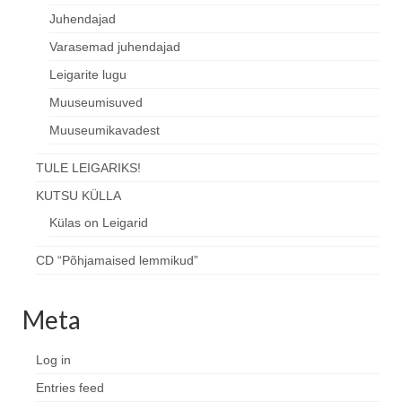
Juhendajad
Varasemad juhendajad
Leigarite lugu
Muuseumisuved
Muuseumikavadest
TULE LEIGARIKS!
KUTSU KÜLLA
Külas on Leigarid
CD “Põhjamaised lemmikud”
Meta
Log in
Entries feed