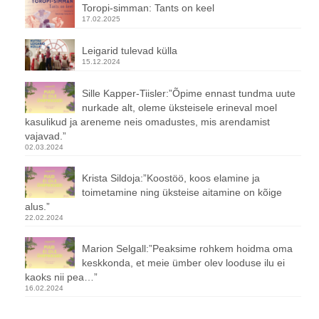
Toropi-simman: Tants on keel
17.02.2025
Leigarid tulevad külla
15.12.2024
Sille Kapper-Tiisler:”Õpime ennast tundma uute
nurkade alt, oleme üksteisele erineval moel
kasulikud ja areneme neis omadustes, mis arendamist
vajavad.”
02.03.2024
Krista Sildoja:”Koostöö, koos elamine ja
toimetamine ning üksteise aitamine on kõige
alus.”
22.02.2024
Marion Selgall:”Peaksime rohkem hoidma oma
keskkonda, et meie ümber olev looduse ilu ei
kaoks nii pea…”
16.02.2024