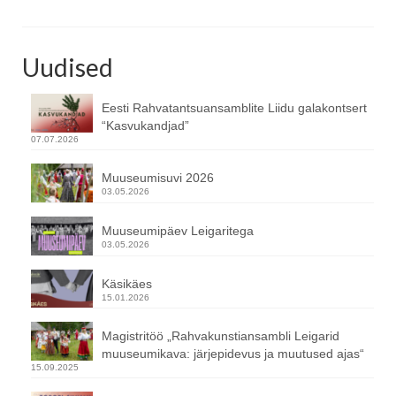
Uudised
Eesti Rahvatantsuansamblite Liidu galakontsert
“Kasvukandjad”
07.07.2026
Muuseumisuvi 2026
03.05.2026
Muuseumipäev Leigaritega
03.05.2026
Käsikäes
15.01.2026
Magistritöö „Rahvakunstiansambli Leigarid
muuseumikava: järjepidevus ja muutused ajas“
15.09.2025