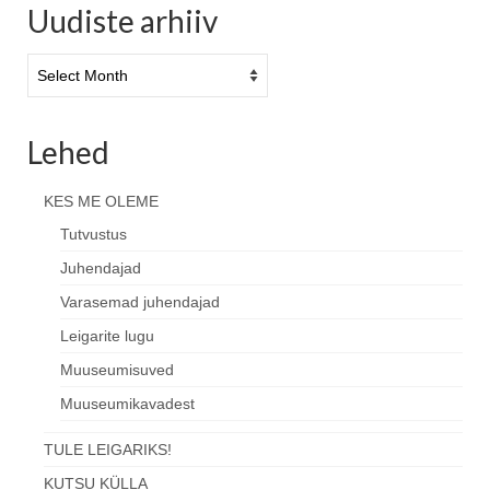
Uudiste arhiiv
Uudiste
arhiiv
Lehed
KES ME OLEME
Tutvustus
Juhendajad
Varasemad juhendajad
Leigarite lugu
Muuseumisuved
Muuseumikavadest
TULE LEIGARIKS!
KUTSU KÜLLA