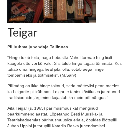
Teigar
Pillirühma juhendaja Tallinnas
“Hinge tuleb toita, nagu hobustki. Vahel tormab hing liialt
kaugele ette või kõrvale. Siis tuleb hinge tagasi tõmmata. Kes
tahab oma hingega heal jalal olla, võtab aega hinge
tõmbamiseks ja toitmiseks”. (M.Sarv)
Pillimäng on ikka hinge toitnud, seda mõtteviisi pean meeles
ka Leigarite pillirühmas. Leigarite tantsukäsitluses juurdunud
traditsioonide järgimine kajastub ka meie pillimängus.”
Aita Teigar (s. 1965) pärimusmuusikat mänginud
paarkümmend aastat. Lõpetanud Eesti Muusika- ja
Teatriakadeemias pärimusmuusika eriala, õppides lõõtspilli
Juhan Uppini ja torupilli Katariin Raska juhendamisel.